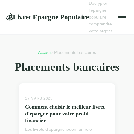
Décrypter
l'épargne
Livret Epargne Populaire
💰
populaire,
comprendre
votre argent
Accueil
› Placements bancaires
Placements bancaires
17 MARS 2025
Comment choisir le meilleur livret
d'épargne pour votre profil
financier
Les livrets d'épargne jouent un rôle